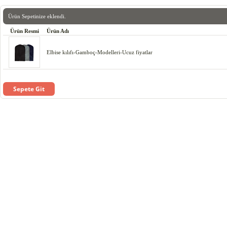
Ürün Sepetinize eklendi.
Ürün Resmi
Ürün Adı
Elbise kılıfı-Gamboç-Modelleri-Ucuz fiyatlar
Sepete Git