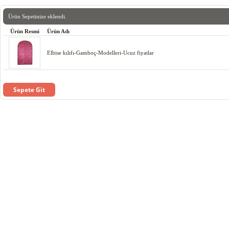
Ürün Sepetinize eklendi.
Ürün Resmi
Ürün Adı
Elbise kılıfı-Gamboç-Modelleri-Ucuz fiyatlar
Sepete Git