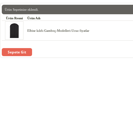
Ürün Sepetinize eklendi.
Ürün Resmi
Ürün Adı
Elbise kılıfı-Gamboç-Modelleri-Ucuz fiyatlar
Sepete Git