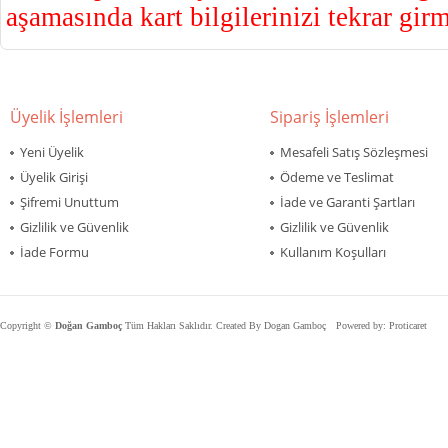
aşamasında kart bilgilerinizi tekrar gir
Üyelik İşlemleri
Sipariş İşlemleri
Yeni Üyelik
Mesafeli Satış Sözleşmesi
Üyelik Girişi
Ödeme ve Teslimat
Şifremi Unuttum
İade ve Garanti Şartları
Gizlilik ve Güvenlik
Gizlilik ve Güvenlik
İade Formu
Kullanım Koşulları
Copyright ©
Doğan Gamboç
Tüm Hakları Saklıdır. Created By
Dogan Gamboç
Powered by:
Proticaret