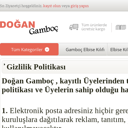
Sn Ziyaretçi hoşgeldiniz.
kayıt olun
veya
giriş yapın
Tüm ürünlerde
ücretsiz kargo
Tüm Kategoriler
Gamboç Elbise Kılıfı
Elbise Kıl
Gizlilik Politikası
Doğan Gamboç , kayıtlı Üyelerinden top
politikası ve Üyelerin sahip olduğu ha
1.
Elektronik posta adresiniz hiçbir ger
kuruluşlara dağıtılarak reklam, tanıtı